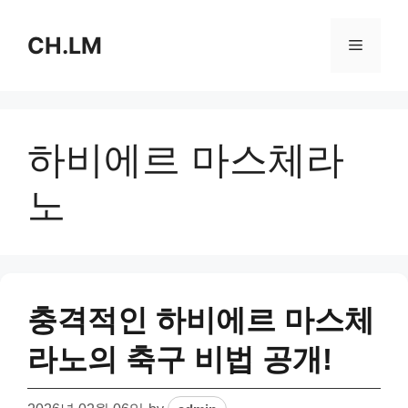
Skip
to
CH.LM
Menu
content
하비에르 마스체라
노
충격적인 하비에르 마스체
라노의 축구 비법 공개!