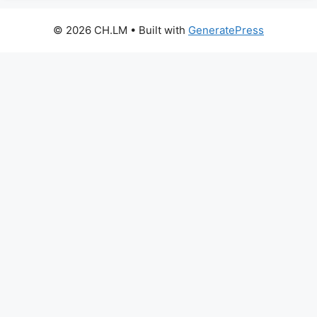
© 2026 CH.LM
• Built with
GeneratePress