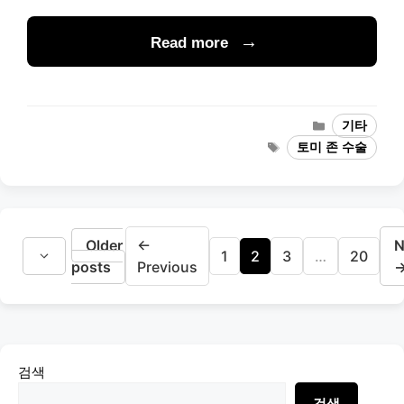
Read more
Categories
기타
Tags
토미 존 수술
Older
←
N
Page
Page
Page
Page
1
2
3
…
20
posts
Previous
검색
검색