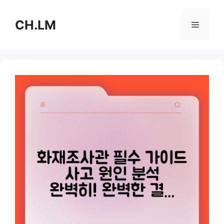
Skip
to
CH.LM
Menu
content