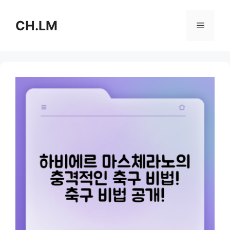
Skip
to
CH.LM
Menu
content